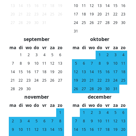
13
14
15
16
17
18
19
10
11
12
13
14
15
16
20
21
22
23
24
25
26
17
18
19
20
21
22
23
27
28
29
30
31
24
25
26
27
28
29
30
31
september
oktober
ma
di
wo
do
vr
za
zo
ma
di
wo
do
vr
za
zo
1
2
3
4
5
6
1
2
3
4
7
8
9
10
11
12
13
5
6
7
8
9
10
11
14
15
16
17
18
19
20
12
13
14
15
16
17
18
21
22
23
24
25
26
27
19
20
21
22
23
24
25
28
29
30
26
27
28
29
30
31
november
december
ma
di
wo
do
vr
za
zo
ma
di
wo
do
vr
za
zo
1
1
2
3
4
5
6
2
3
4
5
6
7
8
7
8
9
10
11
12
13
9
10
11
12
13
14
15
14
15
16
17
18
19
20