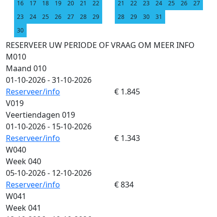
16
17
18
19
20
21
22
21
22
23
24
25
26
27
23
24
25
26
27
28
29
28
29
30
31
30
RESERVEER UW PERIODE OF VRAAG OM MEER INFO
M010
Maand 010
01-10-2026 - 31-10-2026
Reserveer/info
€ 1.845
V019
Veertiendagen 019
01-10-2026 - 15-10-2026
Reserveer/info
€ 1.343
W040
Week 040
05-10-2026 - 12-10-2026
Reserveer/info
€ 834
W041
Week 041