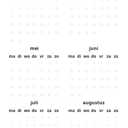
1
1
2
3
4
5
2
3
4
5
6
7
8
6
7
8
9
10
11
12
9
10
11
12
13
14
15
13
14
15
16
17
18
19
16
17
18
19
20
21
22
20
21
22
23
24
25
26
23
24
25
26
27
28
29
27
28
29
30
30
31
mei
juni
ma
di
wo
do
vr
za
zo
ma
di
wo
do
vr
za
zo
1
2
3
1
2
3
4
5
6
7
4
5
6
7
8
9
10
8
9
10
11
12
13
14
11
12
13
14
15
16
17
15
16
17
18
19
20
21
18
19
20
21
22
23
24
22
23
24
25
26
27
28
25
26
27
28
29
30
31
29
30
juli
augustus
ma
di
wo
do
vr
za
zo
ma
di
wo
do
vr
za
zo
1
2
3
4
5
1
2
6
7
8
9
10
11
12
3
4
5
6
7
8
9