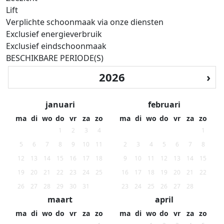
Lift
Verplichte schoonmaak via onze diensten
Exclusief energieverbruik
Exclusief eindschoonmaak
BESCHIKBARE PERIODE(S)
‹
2026
›
januari
februari
ma
di
wo
do
vr
za
zo
ma
di
wo
do
vr
za
zo
1
2
3
4
1
5
6
7
8
9
10
11
2
3
4
5
6
7
8
12
13
14
15
16
17
18
9
10
11
12
13
14
15
19
20
21
22
23
24
25
16
17
18
19
20
21
22
26
27
28
29
30
31
23
24
25
26
27
28
maart
april
ma
di
wo
do
vr
za
zo
ma
di
wo
do
vr
za
zo