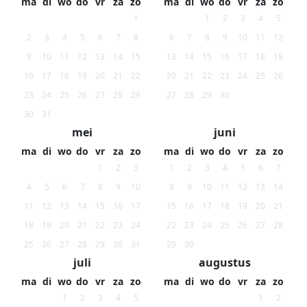
ma
di
wo
do
vr
za
zo
ma
di
wo
do
vr
za
zo
1
1
2
3
4
5
2
3
4
5
6
7
8
6
7
8
9
10
11
12
9
10
11
12
13
14
15
13
14
15
16
17
18
19
16
17
18
19
20
21
22
20
21
22
23
24
25
26
23
24
25
26
27
28
29
27
28
29
30
30
31
mei
juni
ma
di
wo
do
vr
za
zo
ma
di
wo
do
vr
za
zo
1
2
3
1
2
3
4
5
6
7
4
5
6
7
8
9
10
8
9
10
11
12
13
14
11
12
13
14
15
16
17
15
16
17
18
19
20
21
18
19
20
21
22
23
24
22
23
24
25
26
27
28
25
26
27
28
29
30
31
29
30
juli
augustus
ma
di
wo
do
vr
za
zo
ma
di
wo
do
vr
za
zo
1
2
3
4
5
1
2