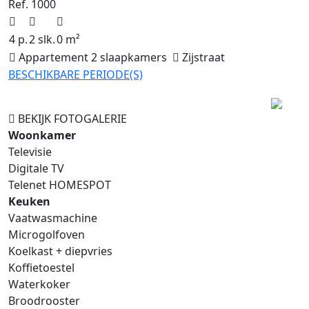
Ref. 1000
4 p.
2 slk.
0 m²
Appartement 2 slaapkamers
Zijstraat
BESCHIKBARE PERIODE(S)
Previous
Next
BEKIJK FOTOGALERIE
Woonkamer
Televisie
Digitale TV
Telenet HOMESPOT
Keuken
Vaatwasmachine
Microgolfoven
Koelkast + diepvries
Koffietoestel
Waterkoker
Broodrooster