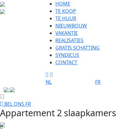
HOME
TE KOOP
TE HUUR
NIEUWBOUW
VAKANTIE
REALISATIES
GRATIS SCHATTING
SYNDICUS
CONTACT
NL
FR
BEL ONS
FR
Appartement 2 slaapkamers