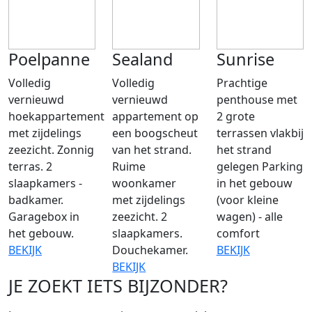
Poelpanne
Sealand
Sunrise
Volledig
Volledig
Prachtige
vernieuwd
vernieuwd
penthouse met
hoekappartement
appartement op
2 grote
met zijdelings
een boogscheut
terrassen vlakbij
zeezicht. Zonnig
van het strand.
het strand
terras. 2
Ruime
gelegen Parking
slaapkamers -
woonkamer
in het gebouw
badkamer.
met zijdelings
(voor kleine
Garagebox in
zeezicht. 2
wagen) - alle
het gebouw.
slaapkamers.
comfort
BEKIJK
Douchekamer.
BEKIJK
BEKIJK
JE ZOEKT IETS BIJZONDER?