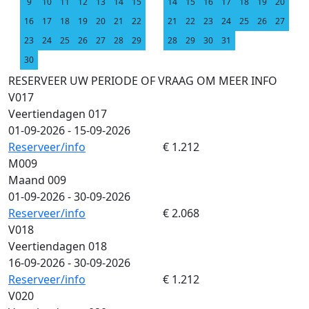
9
10
11
12
13
14
15
14
15
16
17
18
19
20
16
17
18
19
20
21
22
21
22
23
24
25
26
27
23
24
25
26
27
28
29
28
29
30
31
30
RESERVEER UW PERIODE OF VRAAG OM MEER INFO
V017
Veertiendagen 017
01-09-2026 - 15-09-2026
Reserveer/info
€ 1.212
M009
Maand 009
01-09-2026 - 30-09-2026
Reserveer/info
€ 2.068
V018
Veertiendagen 018
16-09-2026 - 30-09-2026
Reserveer/info
€ 1.212
V020