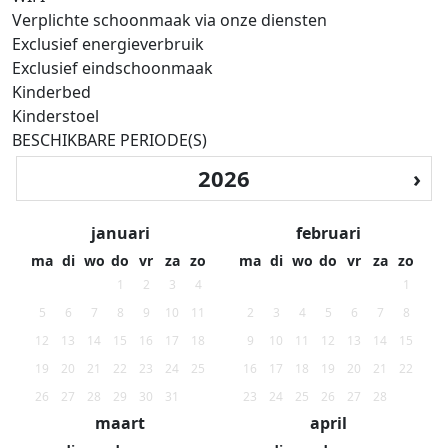
Verplichte schoonmaak via onze diensten
Exclusief energieverbruik
Exclusief eindschoonmaak
Kinderbed
Kinderstoel
BESCHIKBARE PERIODE(S)
‹
2026
›
januari
februari
ma
di
wo
do
vr
za
zo
ma
di
wo
do
vr
za
zo
1
2
3
4
1
5
6
7
8
9
10
11
2
3
4
5
6
7
8
12
13
14
15
16
17
18
9
10
11
12
13
14
15
19
20
21
22
23
24
25
16
17
18
19
20
21
22
26
27
28
29
30
31
23
24
25
26
27
28
maart
april