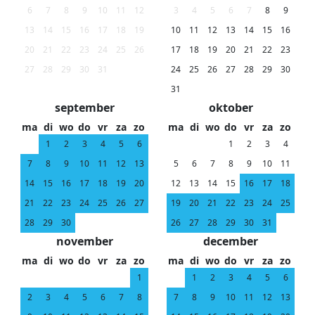
6
7
8
9
10
11
12
3
4
5
6
7
8
9
13
14
15
16
17
18
19
10
11
12
13
14
15
16
20
21
22
23
24
25
26
17
18
19
20
21
22
23
27
28
29
30
31
24
25
26
27
28
29
30
31
september
oktober
ma
di
wo
do
vr
za
zo
ma
di
wo
do
vr
za
zo
1
2
3
4
5
6
1
2
3
4
7
8
9
10
11
12
13
5
6
7
8
9
10
11
14
15
16
17
18
19
20
12
13
14
15
16
17
18
21
22
23
24
25
26
27
19
20
21
22
23
24
25
28
29
30
26
27
28
29
30
31
november
december
ma
di
wo
do
vr
za
zo
ma
di
wo
do
vr
za
zo
1
1
2
3
4
5
6
2
3
4
5
6
7
8
7
8
9
10
11
12
13